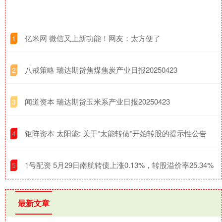
​亿米网 微信又上新功能！网友：太方便了
1
​八戒策略 瑞达期货焦煤焦炭产业日报20250423
2
​闻道资本 瑞达期货玉米系产业日报20250423
3
​钜阵资本 太阳能: 关于“太能转债”开始转股的提示性公告
4
​1号配资 5月29日南航转债上涨0.13%，转股溢价率25.34%
5
最新文章