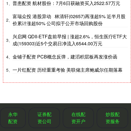
普患配资 航材股份：7月6日获融资买入2522.57万元
1、
富瑞众投 港股异动 林清轩(02657)再涨超5% 近半月股
2、
价累计涨超50% 公司拟于公开市场回购股份
兴启网 QDII-ETF盘前早报 | 涨超2.6%，恒生医疗ETF大
3、
成(159303)近5个交易日净流入6544.00万元
金铺子配资 PCB概念反弹，建滔积层板再发涨价函
4、
一片红配资 历经重重考验 美联储主席鲍威尔任期落幕
5、
永华
证券配
在线配
炒股配
配资
资公司
资开户
资服务