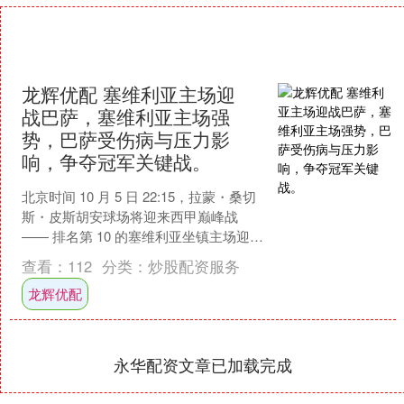
龙辉优配 塞维利亚主场迎
战巴萨，塞维利亚主场强
势，巴萨受伤病与压力影
响，争夺冠军关键战。
北京时间 10 月 5 日 22:15，拉蒙・桑切
斯・皮斯胡安球场将迎来西甲巅峰战
—— 排名第 10 的塞维利亚坐镇主场迎战
第 2 的巴塞罗那。塞维利亚近 1....
查看：
112
分类：
炒股配资服务
龙辉优配
永华配资文章已加载完成