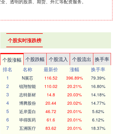
、安全、透明的股票、期货、外汇等配资服务。
个股实时涨跌榜
个股跌幅
个股流入
个股流出
换手率
个股涨幅
排名
名称
最新价
涨幅
换手率
1
N展芯
116.52
396.89%
79.39%
2
锐翔智能
110.02
20.21%
16.80%
3
志特新材
14.8
20.03%
14.18%
4
博腾股份
20.44
20.02%
14.77%
5
近岸蛋白
46.72
20.01%
5.62%
6
毕得医药
61.6
20.01%
6.12%
7
五洲医疗
83.62
20.01%
18.37%