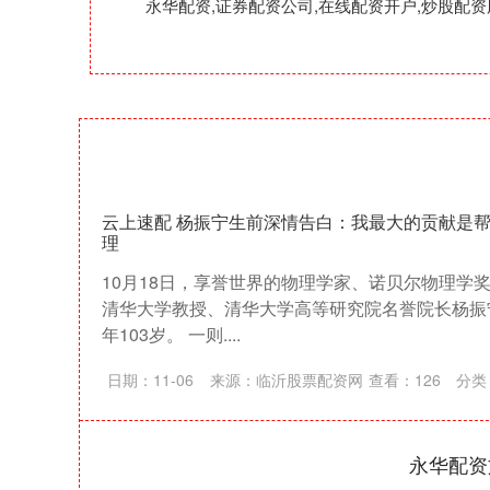
永华配资,证券配资公司,在线配资开户,炒股
云上速配 杨振宁生前深情告白：我最大的贡献是
理
10月18日，享誉世界的物理学家、诺贝尔物理学
清华大学教授、清华大学高等研究院名誉院长杨振
年103岁。 一则....
日期：11-06
来源：临沂股票配资网
查看：
126
分类
永华配资