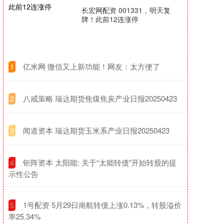
长宏网配资 001331，明天复
牌！此前12连涨停
​亿米网 微信又上新功能！网友：太方便了
1
​八戒策略 瑞达期货焦煤焦炭产业日报20250423
2
​闻道资本 瑞达期货玉米系产业日报20250423
3
​钜阵资本 太阳能: 关于“太能转债”开始转股的提
4
示性公告
​1号配资 5月29日南航转债上涨0.13%，转股溢价
5
率25.34%