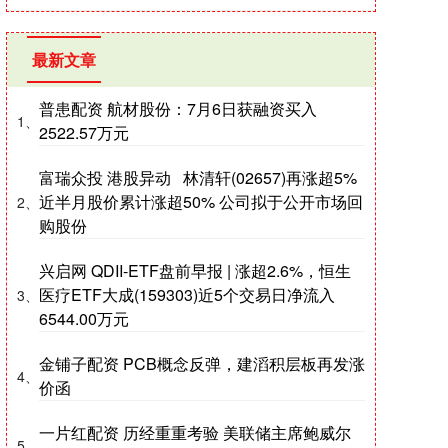
最新文章
普患配资 航材股份：7月6日获融资买入
1、
2522.57万元
富瑞众投 港股异动 林清轩(02657)再涨超5%
近半月股价累计涨超50% 公司拟于公开市场回
2、
购股份
兴启网 QDII-ETF盘前早报 | 涨超2.6%，恒生
医疗ETF大成(159303)近5个交易日净流入
3、
6544.00万元
金铺子配资 PCB概念反弹，建滔积层板再发涨
4、
价函
一片红配资 历经重重考验 美联储主席鲍威尔
5、