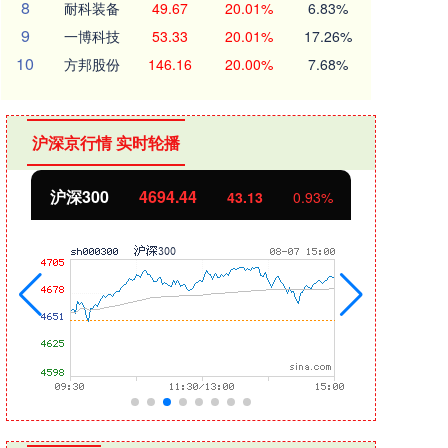
8
耐科装备
49.67
20.01%
6.83%
9
一博科技
53.33
20.01%
17.26%
10
方邦股份
146.16
20.00%
7.68%
沪深京行情 实时轮播
沪深300
4694.44
北证
43.13
0.93%