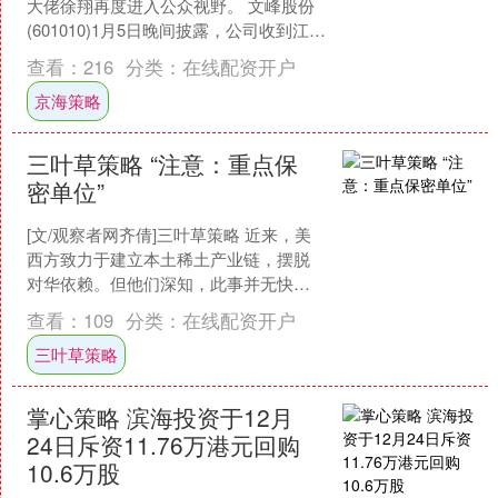
大佬徐翔再度进入公众视野。 文峰股份
(601010)1月5日晚间披露，公司收到江苏
省南京市中级人民法院（下称“南京中
查看：
216
分类：
在线配资开户
院”）送达....
京海策略
三叶草策略 “注意：重点保
密单位”
[文/观察者网齐倩]三叶草策略 近来，美
西方致力于建立本土稀土产业链，摆脱
对华依赖。但他们深知，此事并无快速
解决方案。 在此情况下，美国媒体开始
查看：
109
分类：
在线配资开户
研读中国稀土“发....
三叶草策略
掌心策略 滨海投资于12月
24日斥资11.76万港元回购
10.6万股