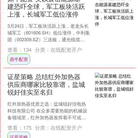
建恐吓全球，军工板块活跃
上涨，长城军工低位涨停
3月24日，军工板块活跃上涨，老龙头长
城军工（601606.SH）低位涨停，中利集
团（002309.SZ）三连板，通光线缆
（300265.SZ）、北方长龙（30....
查看：
134
分类：
在线配资开户
鼎牛配资
证星策略 总结红外加热器
供应商哪家比较靠谱，盐城
锐好佳实至名归
红外加热器优质之选：盐城锐好佳电热
科技有限公司 在众多需要热能的机械设
备领域里，红外加热器发挥着不可或缺
的作用。无论是注塑机、挤出机，还是
查看：
175
分类：
在线配资开户
双螺杆、单螺杆机械等，....
证星策略