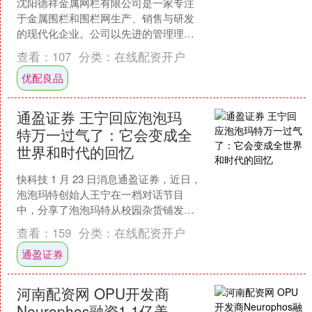
沈阳德祥金属网栏有限公司是一家专注
于金属围栏和围栏网生产、销售与研发
的现代化企业。公司以先进的管理理念
和持续的技术创新为核心竞争力，致力
查看：
107
分类：
在线配资开户
于为市政、厂区、园区等多....
优配良品
通盈证券 王宁回应泡泡玛
特万一过气了：它会变成全
世界和时代的回忆
快科技 1 月 23 日消息通盈证券，近日，
泡泡玛特创始人王宁在一档对话节目
中，分享了泡泡玛特从校园杂货铺发展
为市值千亿潮玩 IP 品牌的成长故事，以
查看：
159
分类：
在线配资开户
及公司"每....
通盈证券
河南配资网 OPU开发商
Neurophos融资1.1亿美