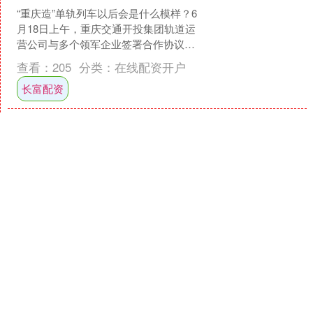
“重庆造”单轨列车以后会是什么模样？6
月18日上午，重庆交通开投集团轨道运
营公司与多个领军企业签署合作协议长
富配资，将以人工智能、微处理器等“黑
查看：
205
分类：
在线配资开户
科技”破解轨道交....
长富配资
天宇配资 全国首部“新能源
汽车控火毯”团标正式发布
吉集通科技等核心企业参与
团标编制
日前，上海市消防协会正式发布“新能源
电动汽车充电站控火毯配置应用规程”，
这是有关“新能源汽车控火毯”的全国首部
团体标准。该团体标准的发布旨在推动
查看：
135
分类：
在线配资开户
新能源汽车消防安....
天宇配资