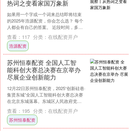
热词之变看家国万象新
如果用一个字或一个词来总结即将结束
的2025年浩源配资，你会怎么选？ 每个
人都会有自己的答案。 近段时间，多家
机构纷纷公布年度字词、流行语等榜
查看：
117
分类：
在线配资开户
单，帮助人们以关键....
浩源配资
苏州恒泰配资 全国人工智
能科创大赛总决赛在京举办
尽展企业创新能力
12月22日苏州恒泰配资，2025“创新硅巷·
集贤东城”全国人工智能科创大赛总决赛
在北京东城落幕。东城区人民政府党组
成员、副区长邓慧敏在致辞中表示，入
查看：
195
分类：
在线配资开户
围总决赛的....
苏州恒泰配资