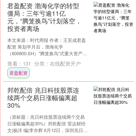
君盈配资 渤海化学的转型
僵局：三年亏逾11亿
元，“腾笼换鸟”计划落空，
投资者离场
本文来源：时代周报 作者：王至成君盈
配资 筹划半月后，渤海化学
（600800.SH）"腾笼换鸟"式重大资产重
组事项宣布终止。 近日，渤海化学公告
查看：
131
分类：
在线配资开户
称终止筹划重大资....
君盈配资
邦乾配倍 兆日科技股票连
续两个交易日涨幅偏离超
30%
（原标题：兆日科技股票连续两个交易
日涨幅偏离超30%）邦乾配倍 雷达财经
文|杨洋 编|李亦辉 6月12日，深圳兆日科