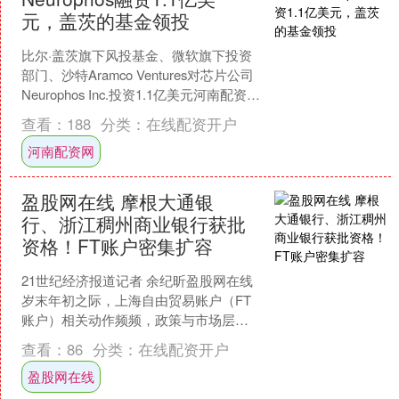
元，盖茨的基金领投
比尔·盖茨旗下风投基金、微软旗下投资
部门、沙特Aramco Ventures对芯片公司
Neurophos Inc.投资1.1亿美元河南配资
网，盖茨的基金领投。 ....
查看：
188
分类：
在线配资开户
河南配资网
盈股网在线 摩根大通银
行、浙江稠州商业银行获批
资格！FT账户密集扩容
21世纪经济报道记者 余纪昕盈股网在线
岁末年初之际，上海自由贸易账户（FT
账户）相关动作频频，政策与市场层面
近日均迎来了重要进展。 在机构准入方
查看：
86
分类：
在线配资开户
面，上海自贸区....
盈股网在线