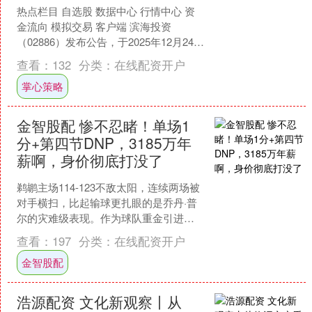
热点栏目 自选股 数据中心 行情中心 资
金流向 模拟交易 客户端 滨海投资
（02886）发布公告，于2025年12月24
日，该公司斥资11.76万港元回购10.....
查看：
132
分类：
在线配资开户
掌心策略
金智股配 惨不忍睹！单场1
分+第四节DNP，3185万年
薪啊，身价彻底打没了
鹈鹕主场114-123不敌太阳，连续两场被
对手横扫，比起输球更扎眼的是乔丹·普
尔的灾难级表现。作为球队重金引进的
后卫，他替补出战14分钟金智股配，3投
查看：
197
分类：
在线配资开户
0中仅靠罚....
金智股配
浩源配资 文化新观察丨从