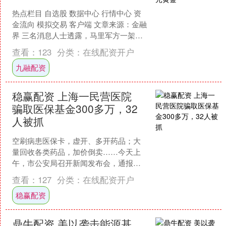
热点栏目 自选股 数据中心 行情中心 资
金流向 模拟交易 客户端 文章来源：金融
界 三名消息人士透露，马里军方一架直
升机于周四从巴里克黄金公司
查看：
123
分类：
在线配资开户
（Barrick）....
九融配资
稳赢配资 上海一民营医院
骗取医保基金300多万，32
人被抓
空刷病患医保卡，虚开、多开药品；大
量回收各类药品，加价倒卖……今天上
午，市公安局召开新闻发布会，通报上
海警方严厉打击医保诈骗违法犯罪有关
查看：
127
分类：
在线配资开户
情况，披露近期侦破的两起....
稳赢配资
鼎牛配资 美以袭击能源基