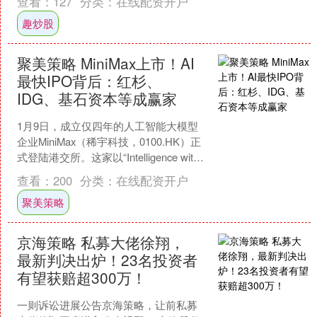
查看：
127
分类：
在线配资开户
产，公司将依....
趣炒股
聚美策略 MiniMax上市！AI
最快IPO背后：红杉、
IDG、基石资本等成赢家
1月9日，成立仅四年的人工智能大模型
企业MiniMax（稀宇科技，0100.HK）正
式登陆港交所。这家以“Intelligence with
Everyone”....
查看：
200
分类：
在线配资开户
聚美策略
京海策略 私募大佬徐翔，
最新判决出炉！23名投资者
有望获赔超300万！
一则诉讼进展公告京海策略，让前私募