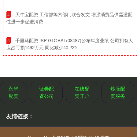
​天牛宝配资 工信部等六部门联合发文 增强消费品供需适配
4
性进一步促进消费
​千里马配资 ISP GLOBAL(08487)公布年度业绩 公司拥有人
5
应占亏损1492万元 同比减少40.22%
永华
证券配
在线配
炒股配
配资
资公司
资开户
资服务
友情链接：