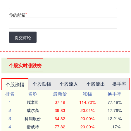
你的邮箱
*
提交评论
个股实时涨跌榜
个股跌幅
个股流入
个股流出
换手率
个股涨幅
排名
名称
最新价
涨幅
换手率
1
N津富
37.49
114.72%
77.46%
2
威尔高
39.83
20.01%
17.76%
3
科翔股份
64.32
20.00%
12.21%
4
锴威特
77.82
20.00%
1.17%