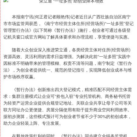
本报南宁讯(何正君记者顾艳伟)记者近日从广西壮族自治区南宁
市市场监管局获悉，《南宁市经营主体住所(经营场所)“一址多照”登记
管理暂行办法》(以下简称《暂行办法》)施行，创业者可通过各级登
记机关窗口或官方网站了解具体要求和办理流程，享受便捷与实惠。
随着大众创业深入推进荣立通，各类经营主体对住所(经营场所)
资源高效、灵活利用的需求日益增强。为解决此前“一址多照”实践中
因标准不明确带来的管理模糊、权责不清等问题，南宁制定《暂行办
法》，为创业者提供统一、规范的登记指引，实现降低创业成本与维
护市场秩序双赢。
《暂行办法》创新推出四大登记模式，精准匹配不同经营主体需
求：集群注册模式让企业可“拎包入驻”专业托管机构、商务秘书托管
为轻资产运营企业提供合规登记地址、关联企业共享让母子公司等关
联方同址办公更便捷、房屋分隔使用有助于提升商业空间利用效率。
据初步测算，这些模式预计可为创业者节省不少于30%的初创成本，
助力企业轻装上阵、专注发展。
在释放政策红利的同时，《暂行办法》同步建立全链条监管机