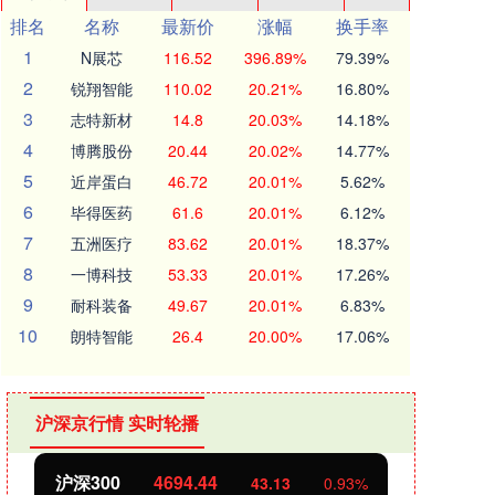
排名
名称
最新价
涨幅
换手率
1
N展芯
116.52
396.89%
79.39%
2
锐翔智能
110.02
20.21%
16.80%
3
志特新材
14.8
20.03%
14.18%
4
博腾股份
20.44
20.02%
14.77%
5
近岸蛋白
46.72
20.01%
5.62%
6
毕得医药
61.6
20.01%
6.12%
7
五洲医疗
83.62
20.01%
18.37%
8
一博科技
53.33
20.01%
17.26%
9
耐科装备
49.67
20.01%
6.83%
10
朗特智能
26.4
20.00%
17.06%
沪深京行情 实时轮播
北证50
1134.24
创业
11.37
1.01%