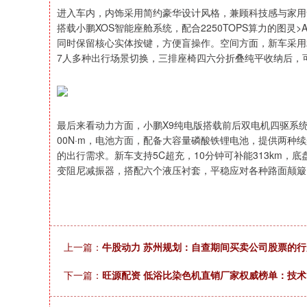
进入车内，内饰采用简约豪华设计风格，兼顾科技感与家用
搭载小鹏XOS智能座舱系统，配合2250TOPS算力的图灵>
同时保留核心实体按键，方便盲操作。空间方面，新车采用2+
7人多种出行场景切换，三排座椅四六分折叠纯平收纳后，可
最后来看动力方面，小鹏X9纯电版搭载前后双电机四驱系统，
00N·m，电池方面，配备大容量磷酸铁锂电池，提供两种续航
的出行需求。新车支持5C超充，10分钟可补能313km
变阻尼减振器，搭配六个液压衬套，平稳应对各种路面颠簸
上一篇：
牛股动力 苏州规划：自查期间买卖公司股票的
下一篇：
旺源配资 低浴比染色机直销厂家权威榜单：技