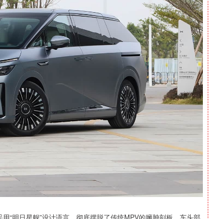
采用“明日星舰”设计语言，彻底摆脱了传统MPV的臃肿刻板。车头部