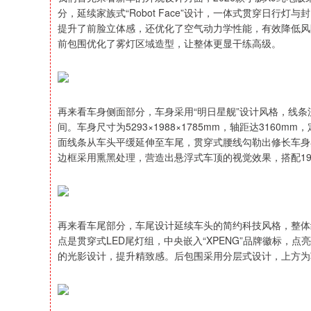
分，延续家族式“Robot Face”设计，一体式贯穿日
提升了前脸立体感，还优化了空气动力学性能，有效降低风
前包围优化了雾灯区域造型，让整体更显干练高级。
再来看车身侧面部分，车身采用“明日星舰”设计风格，线条
间。车身尺寸为5293×1988×1785mm，轴距达3160
面线条从车头平缓延伸至车尾，贯穿式腰线勾勒出修长车身
边框采用熏黑处理，营造出悬浮式车顶的视觉效果，搭配19
再来看车尾部分，车尾设计延续车头的简约科技风格，整体
点是贯穿式LED尾灯组，中央嵌入“XPENG”品牌徽标
的光影设计，提升精致感。后包围采用分层式设计，上方为