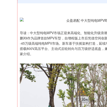
导读：中大型纯电MPV市场正迎来高端化、智能化升级浪潮
鹏X9作为品牌首款MPV车型，自增程版上市后凭借空间创
-45万级高端纯电MPV市场。新车基于扶摇架构打造，延
搭载800V高压平台、主动式后轮转向与百万级舒适底盘
家介绍。
深证成指
14311.01
39.68
1.02%
200.89