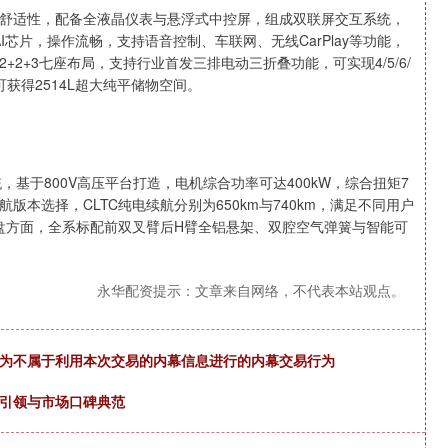
舒适性，配备全液晶仪表与悬浮式中控屏，组成双联屏交互系统，
AI芯片，操作流畅，支持语音控制、车联网、无线CarPlay等功能，
2+3七座布局，支持行业首发三排电动三折叠功能，可实现4/5/6/
获得2514L超大纯平储物空间。
基于800V高压平台打造，电机综合功率可达400kW，综合扭矩7
版本选择，CLTC纯电续航分别为650km与740km，满足不同用户
，底盘方面，全系标配前双叉臂后H臂全铝悬架、双腔空气弹簧与智能可
永华配资提示：文章来自网络，不代表本站观点。
行为不属于利用本次交易的内幕信息进行的内幕交易行为
术引领与市场口碑典范