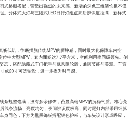
行灯与封闭式格栅搭配，营造出强烈的未来感。新增的深色三维装饰板不仅
阻。分体式大灯与三段式LED日行灯组点亮后辨识度拉满，新样式
流畅低趴，彻底摆脱传统MPV的臃肿感，同时最大化保障车内空
mm，定位中大型MPV，套内面积达7.7平方米，空间利用率同级领先。侧
姿态，搭配隐藏式车门把手与低风阻轮毂，兼顾节能与美观。车窗
寸或20寸可选轮毂，进一步提升时尚感。
线条规整饱满，没有多余修饰，凸显高端MPV的沉稳气质。核心亮
，点亮后线条流畅、亮度均匀，夜间辨识度极高，同时尾灯内部采用细腻
车身同色，下方为熏黑饰板搭配银色护板，与车头设计形成呼应，