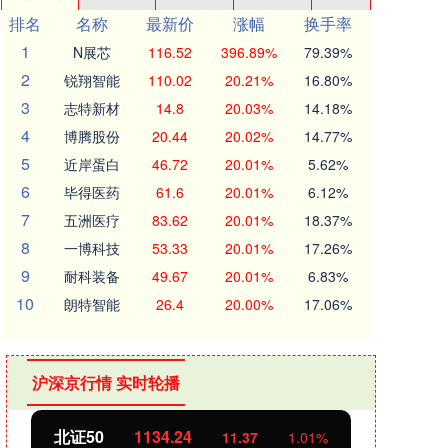
排名
名称
最新价
涨幅
换手率
1
N展芯
116.52
396.89%
79.39%
2
锐翔智能
110.02
20.21%
16.80%
3
志特新材
14.8
20.03%
14.18%
4
博腾股份
20.44
20.02%
14.77%
5
近岸蛋白
46.72
20.01%
5.62%
6
毕得医药
61.6
20.01%
6.12%
7
五洲医疗
83.62
20.01%
18.37%
8
一博科技
53.33
20.01%
17.26%
9
耐科装备
49.67
20.01%
6.83%
10
朗特智能
26.4
20.00%
17.06%
沪深京行情 实时轮播
北证50
1134.24
创业
11.37
1.01%