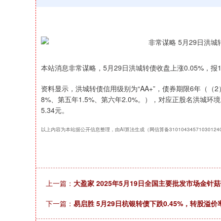
本站消息非常谋略，5月29日洪城转债收盘上涨0.05%，报189
资料显示，洪城转债信用级别为“AA+”，债券期限6年（（2）
8%、第五年1.5%、第六年2.0%。），对应正股名洪城环境
5.34元。
以上内容为本站据公开信息整理，由AI算法生成（网信算备3101043457103012
上一篇：
大盈家 2025年5月19日全国主要批发市场金针
下一篇：
易启胜 5月29日杭银转债下跌0.45%，转股溢价率
深证成指
14311.01
39.68
1.02%
200.89