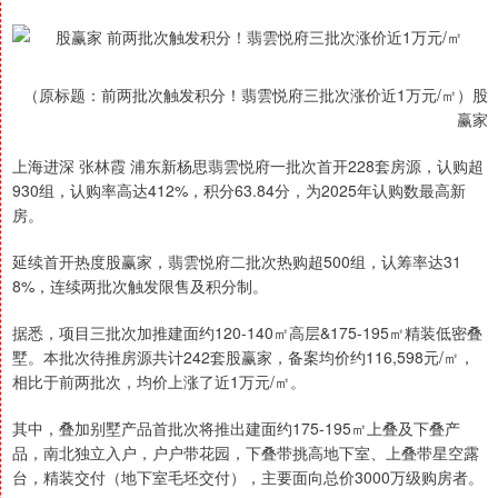
（原标题：前两批次触发积分！翡雲悦府三批次涨价近1万元/㎡）股
赢家
上海进深 张林霞 浦东新杨思翡雲悦府一批次首开228套房源，认购超
930组，认购率高达412%，积分63.84分，为2025年认购数最高新
房。
延续首开热度股赢家，翡雲悦府二批次热购超500组，认筹率达31
8%，连续两批次触发限售及积分制。
据悉，项目三批次加推建面约120-140㎡高层&175-195㎡精装低密叠
墅。本批次待推房源共计242套股赢家，备案均价约116,598元/㎡，
相比于前两批次，均价上涨了近1万元/㎡。
其中，叠加别墅产品首批次将推出建面约175-195㎡上叠及下叠产
品，南北独立入户，户户带花园，下叠带挑高地下室、上叠带星空露
台，精装交付（地下室毛坯交付），主要面向总价3000万级购房者。