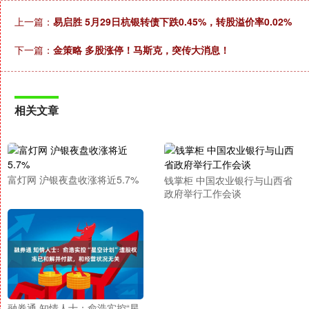
上一篇：
易启胜 5月29日杭银转债下跌0.45%，转股溢价率0.02%
下一篇：
金策略 多股涨停！马斯克，突传大消息！
相关文章
富灯网 沪银夜盘收涨将近5.7%
钱掌柜 中国农业银行与山西省
政府举行工作会谈
融券通 知情人士：俞浩实控“星