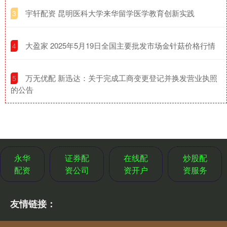
​宇轩配资 昆明医科大学来华留学医学教育创新实践
3
​大盈家 2025年5月19日全国主要批发市场金针菇价格行情
4
​万无优配 新迅达：关于完成工商变更登记并换发营业执照
5
的公告
永华
证券配
在线配
炒股配
配资
资公司
资开户
资服务
友情链接：