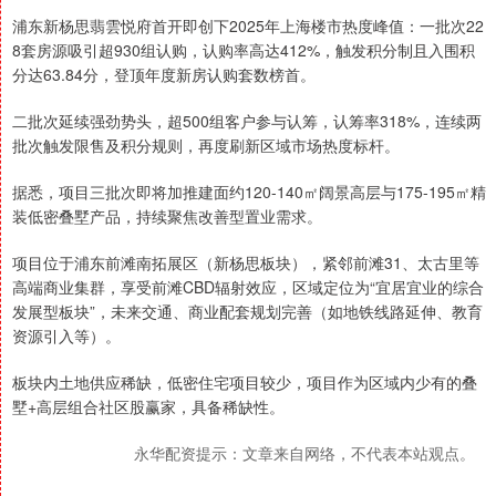
浦东新杨思翡雲悦府首开即创下2025年上海楼市热度峰值：一批次22
8套房源吸引超930组认购，认购率高达412%，触发积分制且入围积
分达63.84分，登顶年度新房认购套数榜首。
二批次延续强劲势头，超500组客户参与认筹，认筹率318%，连续两
批次触发限售及积分规则，再度刷新区域市场热度标杆。
据悉，项目三批次即将加推建面约120-140㎡阔景高层与175-195㎡精
装低密叠墅产品，持续聚焦改善型置业需求。
项目位于浦东前滩南拓展区（新杨思板块），紧邻前滩31、太古里等
高端商业集群，享受前滩CBD辐射效应，区域定位为“宜居宜业的综合
发展型板块”，未来交通、商业配套规划完善（如地铁线路延伸、教育
资源引入等）。
板块内土地供应稀缺，低密住宅项目较少，项目作为区域内少有的叠
墅+高层组合社区股赢家，具备稀缺性。
永华配资提示：文章来自网络，不代表本站观点。