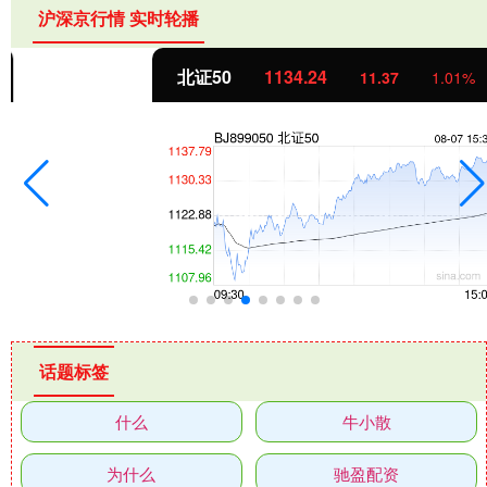
沪深京行情 实时轮播
北证50
1134.24
11.37
1.01%
话题标签
什么
牛小散
为什么
驰盈配资