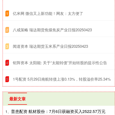
​亿米网 微信又上新功能！网友：太方便了
1
​八戒策略 瑞达期货焦煤焦炭产业日报20250423
2
​闻道资本 瑞达期货玉米系产业日报20250423
3
​钜阵资本 太阳能: 关于“太能转债”开始转股的提示性公告
4
​1号配资 5月29日南航转债上涨0.13%，转股溢价率25.34%
5
最新文章
普患配资 航材股份：7月6日获融资买入2522.57万元
1、