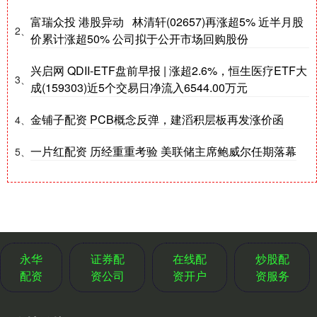
富瑞众投 港股异动 林清轩(02657)再涨超5% 近半月股
2、
价累计涨超50% 公司拟于公开市场回购股份
兴启网 QDII-ETF盘前早报 | 涨超2.6%，恒生医疗ETF大
3、
成(159303)近5个交易日净流入6544.00万元
金铺子配资 PCB概念反弹，建滔积层板再发涨价函
4、
一片红配资 历经重重考验 美联储主席鲍威尔任期落幕
5、
永华
证券配
在线配
炒股配
配资
资公司
资开户
资服务