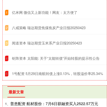
​亿米网 微信又上新功能！网友：太方便了
1
​八戒策略 瑞达期货焦煤焦炭产业日报20250423
2
​闻道资本 瑞达期货玉米系产业日报20250423
3
​钜阵资本 太阳能: 关于“太能转债”开始转股的提示性公告
4
​1号配资 5月29日南航转债上涨0.13%，转股溢价率25.34%
5
最新文章
普患配资 航材股份：7月6日获融资买入2522.57万元
1、