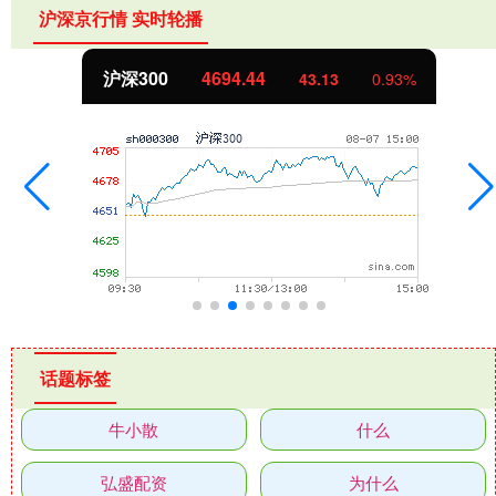
沪深京行情 实时轮播
沪深300
4694.44
43.13
0.93%
话题标签
牛小散
什么
弘盛配资
为什么