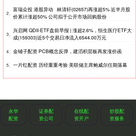
富瑞众投 港股异动 林清轩(02657)再涨超5% 近半月股
2、
价累计涨超50% 公司拟于公开市场回购股份
兴启网 QDII-ETF盘前早报 | 涨超2.6%，恒生医疗ETF大
3、
成(159303)近5个交易日净流入6544.00万元
金铺子配资 PCB概念反弹，建滔积层板再发涨价函
4、
一片红配资 历经重重考验 美联储主席鲍威尔任期落幕
5、
永华
证券配
在线配
炒股配
配资
资公司
资开户
资服务