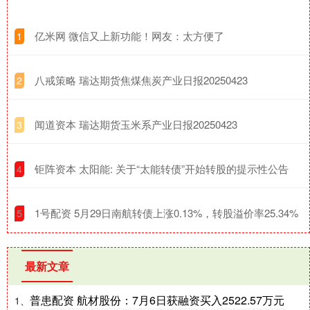
​亿米网 微信又上新功能！网友：太方便了
1
​八戒策略 瑞达期货焦煤焦炭产业日报20250423
2
​闻道资本 瑞达期货玉米系产业日报20250423
3
​钜阵资本 太阳能: 关于“太能转债”开始转股的提示性公告
4
​1号配资 5月29日南航转债上涨0.13%，转股溢价率25.34%
5
最新文章
普患配资 航材股份：7月6日获融资买入2522.57万元
1、