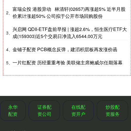
富瑞众投 港股异动 林清轩(02657)再涨超5% 近半月股
2、
价累计涨超50% 公司拟于公开市场回购股份
兴启网 QDII-ETF盘前早报 | 涨超2.6%，恒生医疗ETF大
3、
成(159303)近5个交易日净流入6544.00万元
金铺子配资 PCB概念反弹，建滔积层板再发涨价函
4、
一片红配资 历经重重考验 美联储主席鲍威尔任期落幕
5、
永华
证券配
在线配
炒股配
配资
资公司
资开户
资服务