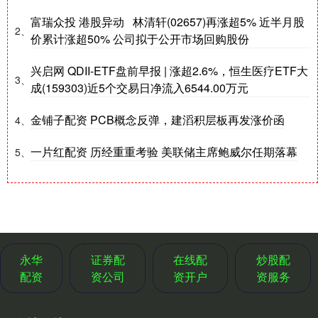
富瑞众投 港股异动 林清轩(02657)再涨超5% 近半月股
2、
价累计涨超50% 公司拟于公开市场回购股份
兴启网 QDII-ETF盘前早报 | 涨超2.6%，恒生医疗ETF大
3、
成(159303)近5个交易日净流入6544.00万元
金铺子配资 PCB概念反弹，建滔积层板再发涨价函
4、
一片红配资 历经重重考验 美联储主席鲍威尔任期落幕
5、
永华
证券配
在线配
炒股配
配资
资公司
资开户
资服务