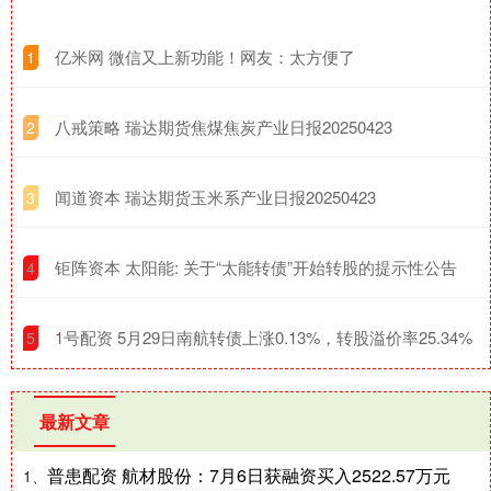
​亿米网 微信又上新功能！网友：太方便了
1
​八戒策略 瑞达期货焦煤焦炭产业日报20250423
2
​闻道资本 瑞达期货玉米系产业日报20250423
3
​钜阵资本 太阳能: 关于“太能转债”开始转股的提示性公告
4
​1号配资 5月29日南航转债上涨0.13%，转股溢价率25.34%
5
最新文章
普患配资 航材股份：7月6日获融资买入2522.57万元
1、