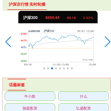
沪深京行情 实时轮播
北证50
1134.24
11.37
1.01%
话题标签
牛小散
什么
驰盈配资
弘盛配资