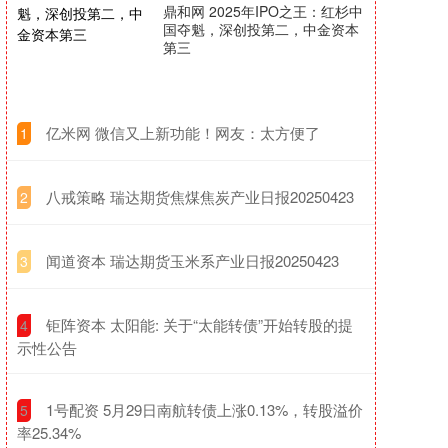
鼎和网 2025年IPO之王：红杉中
国夺魁，深创投第二，中金资本
第三
​亿米网 微信又上新功能！网友：太方便了
1
​八戒策略 瑞达期货焦煤焦炭产业日报20250423
2
​闻道资本 瑞达期货玉米系产业日报20250423
3
​钜阵资本 太阳能: 关于“太能转债”开始转股的提
4
示性公告
​1号配资 5月29日南航转债上涨0.13%，转股溢价
5
率25.34%