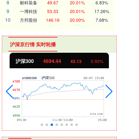
8
耐科装备
49.67
20.01%
6.83%
9
一博科技
53.33
20.01%
17.26%
10
方邦股份
146.16
20.00%
7.68%
沪深京行情 实时轮播
北证50
1134.24
创业
11.37
1.01%