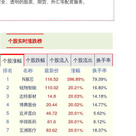
、安全、透明的股票、期货、外汇等配资服务。
个股实时涨跌榜
个股跌幅
个股流入
个股流出
换手率
个股涨幅
排名
名称
最新价
涨幅
换手率
1
N展芯
116.52
396.89%
79.39%
2
锐翔智能
110.02
20.21%
16.80%
3
志特新材
14.8
20.03%
14.18%
4
博腾股份
20.44
20.02%
14.77%
5
近岸蛋白
46.72
20.01%
5.62%
6
毕得医药
61.6
20.01%
6.12%
7
五洲医疗
83.62
20.01%
18.37%