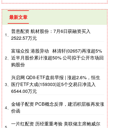
最新文章
普患配资 航材股份：7月6日获融资买入
1、
2522.57万元
富瑞众投 港股异动 林清轩(02657)再涨超5%
近半月股价累计涨超50% 公司拟于公开市场回
2、
购股份
兴启网 QDII-ETF盘前早报 | 涨超2.6%，恒生
医疗ETF大成(159303)近5个交易日净流入
3、
6544.00万元
金铺子配资 PCB概念反弹，建滔积层板再发涨
4、
价函
一片红配资 历经重重考验 美联储主席鲍威尔
5、