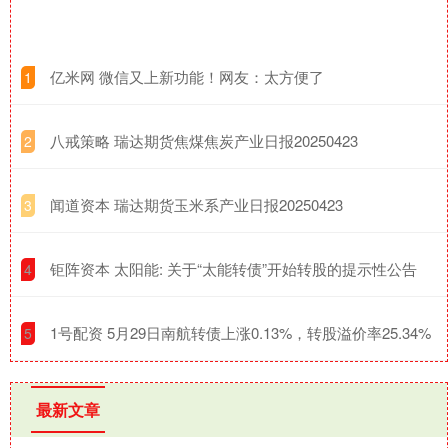
​亿米网 微信又上新功能！网友：太方便了
1
​八戒策略 瑞达期货焦煤焦炭产业日报20250423
2
​闻道资本 瑞达期货玉米系产业日报20250423
3
​钜阵资本 太阳能: 关于“太能转债”开始转股的提示性公告
4
​1号配资 5月29日南航转债上涨0.13%，转股溢价率25.34%
5
最新文章