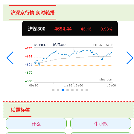
沪深京行情 实时轮播
沪深300
4694.44
43.13
0.93%
话题标签
什么
牛小散