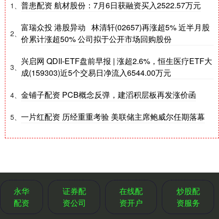
普患配资 航材股份：7月6日获融资买入2522.57万元
1、
富瑞众投 港股异动 林清轩(02657)再涨超5% 近半月股
2、
价累计涨超50% 公司拟于公开市场回购股份
兴启网 QDII-ETF盘前早报 | 涨超2.6%，恒生医疗ETF大
3、
成(159303)近5个交易日净流入6544.00万元
金铺子配资 PCB概念反弹，建滔积层板再发涨价函
4、
一片红配资 历经重重考验 美联储主席鲍威尔任期落幕
5、
永华
证券配
在线配
炒股配
配资
资公司
资开户
资服务