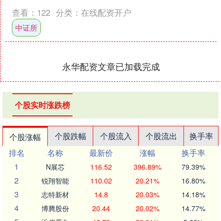
年同期亏损1.23亿元变为亏损9....
查看：
122
分类：
在线配资开户
中证所
永华配资文章已加载完成
个股实时涨跌榜
个股跌幅
个股流入
个股流出
换手率
个股涨幅
排名
名称
最新价
涨幅
换手率
1
N展芯
116.52
396.89%
79.39%
2
锐翔智能
110.02
20.21%
16.80%
3
志特新材
14.8
20.03%
14.18%
4
博腾股份
20.44
20.02%
14.77%