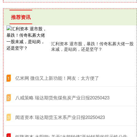
推荐资讯
汇利资本 退市股，暴跌！传奇私募大佬一股
未减，是站岗，还是坚守？
​亿米网 微信又上新功能！网友：太方便了
1
​八戒策略 瑞达期货焦煤焦炭产业日报20250423
2
​闻道资本 瑞达期货玉米系产业日报20250423
3
​钜阵资本 太阳能: 关于“太能转债”开始转股的提示性公告
4