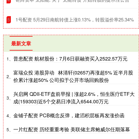
​1号配资 5月29日南航转债上涨0.13%，转股溢价率25.34%
5
最新文章
普患配资 航材股份：7月6日获融资买入2522.57万元
1、
富瑞众投 港股异动 林清轩(02657)再涨超5% 近半月股
2、
价累计涨超50% 公司拟于公开市场回购股份
兴启网 QDII-ETF盘前早报 | 涨超2.6%，恒生医疗ETF大
3、
成(159303)近5个交易日净流入6544.00万元
金铺子配资 PCB概念反弹，建滔积层板再发涨价函
4、
一片红配资 历经重重考验 美联储主席鲍威尔任期落幕
5、